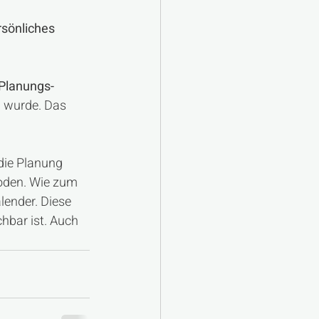
rsönliches 
 Planungs-
n wurde. Das 
die Planung 
hoden. Wie zum 
lender. Diese 
hbar ist. Auch 